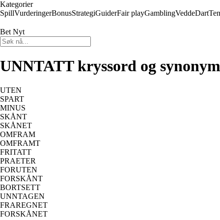
Kategorier
Spill
Vurderinger
Bonus
Strategi
Guider
Fair play
Gambling
Vedde
Dart
Ten
Bet Nyt
UNNTATT kryssord og synonym
UTEN
SPART
MINUS
SKÅNT
SKÅNET
OMFRAM
OMFRAMT
FRITATT
PRAETER
FORUTEN
FORSKÅNT
BORTSETT
UNNTAGEN
FRAREGNET
FORSKÅNET