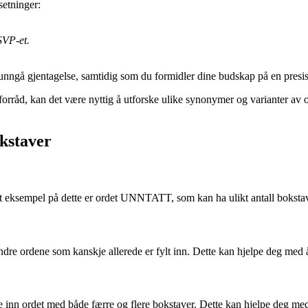
setninger:
SVP-et.
 unngå gjentagelse, samtidig som du formidler dine budskap på en presis
dforråd, kan det være nyttig å utforske ulike synonymer og varianter av o
okstaver
r. Et eksempel på dette er ordet UNNTATT, som kan ha ulikt antall bokst
 andre ordene som kanskje allerede er fylt inn. Dette kan hjelpe deg med
nn ordet med både færre og flere bokstaver. Dette kan hjelpe deg med å