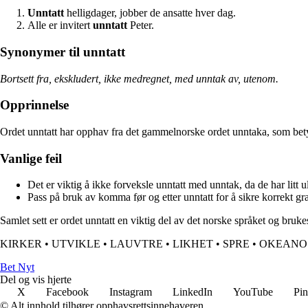
Unntatt
helligdager, jobber de ansatte hver dag.
Alle er invitert
unntatt
Peter.
Synonymer til unntatt
Bortsett fra, ekskludert, ikke medregnet, med unntak av, utenom.
Opprinnelse
Ordet unntatt har opphav fra det gammelnorske ordet unntaka, som betyr
Vanlige feil
Det er viktig å ikke forveksle unntatt med unntak, da de har litt u
Pass på bruk av komma før og etter unntatt for å sikre korrekt gr
Samlet sett er ordet unntatt en viktig del av det norske språket og brukes
KIRKER
•
UTVIKLE
•
LAUVTRE
•
LIKHET
•
SPRE
•
OKEANO
Bet Nyt
Del og vis hjerte
X
Facebook
Instagram
LinkedIn
YouTube
Pin
© Alt innhold tilhører opphavsrettsinnehaveren.