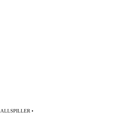
ALLSPILLER
•