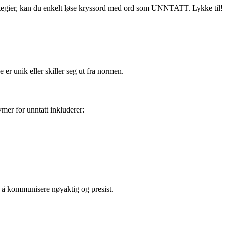
trategier, kan du enkelt løse kryssord med ord som UNNTATT. Lykke til!
 er unik eller skiller seg ut fra normen.
mer for unntatt inkluderer:
 å kommunisere nøyaktig og presist.