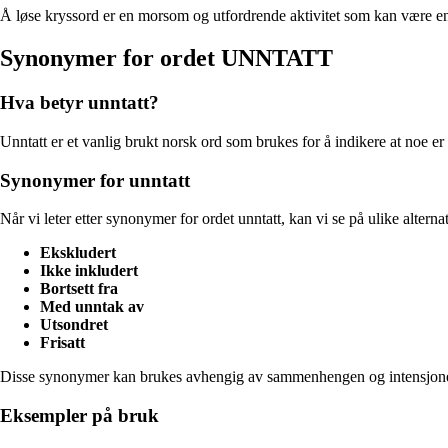
Å løse kryssord er en morsom og utfordrende aktivitet som kan være en
Synonymer for ordet UNNTATT
Hva betyr unntatt?
Unntatt er et vanlig brukt norsk ord som brukes for å indikere at noe er 
Synonymer for unntatt
Når vi leter etter synonymer for ordet unntatt, kan vi se på ulike alte
Ekskludert
Ikke inkludert
Bortsett fra
Med unntak av
Utsondret
Frisatt
Disse synonymer kan brukes avhengig av sammenhengen og intensjonen b
Eksempler på bruk