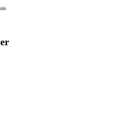
nis
er