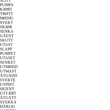
SLITT
PUMPA
KJØRT
TRØTT
MØDIG
SVEKT
SKJØR
SENKA
GÅENT
SKUTT
UTAST
SLAPP
PUMPET
UTASET
SENKET
UTMØDD
UTMAST
ÅTGÅDD
SVEKTE
UTPINT
SIGENT
UTTÆRT
ÅTGÅTT
SVEKKA
DÅRLIG