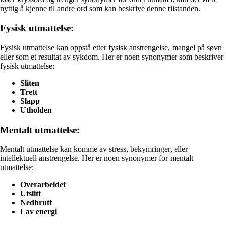
nyttig å kjenne til andre ord som kan beskrive denne tilstanden.
Fysisk utmattelse:
Fysisk utmattelse kan oppstå etter fysisk anstrengelse, mangel på søvn
eller som et resultat av sykdom. Her er noen synonymer som beskriver
fysisk utmattelse:
Sliten
Trett
Slapp
Utholden
Mentalt utmattelse:
Mentalt utmattelse kan komme av stress, bekymringer, eller
intellektuell anstrengelse. Her er noen synonymer for mentalt
utmattelse:
Overarbeidet
Utslitt
Nedbrutt
Lav energi