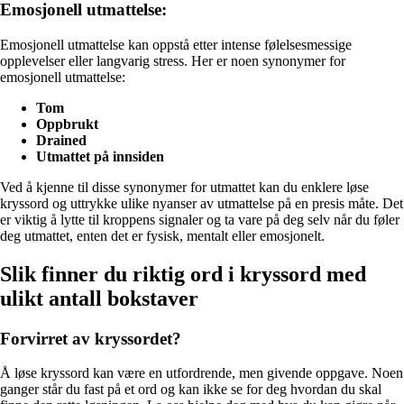
Emosjonell utmattelse:
Emosjonell utmattelse kan oppstå etter intense følelsesmessige
opplevelser eller langvarig stress. Her er noen synonymer for
emosjonell utmattelse:
Tom
Oppbrukt
Drained
Utmattet på innsiden
Ved å kjenne til disse synonymer for utmattet kan du enklere løse
kryssord og uttrykke ulike nyanser av utmattelse på en presis måte. Det
er viktig å lytte til kroppens signaler og ta vare på deg selv når du føler
deg utmattet, enten det er fysisk, mentalt eller emosjonelt.
Slik finner du riktig ord i kryssord med
ulikt antall bokstaver
Forvirret av kryssordet?
Å løse kryssord kan være en utfordrende, men givende oppgave. Noen
ganger står du fast på et ord og kan ikke se for deg hvordan du skal