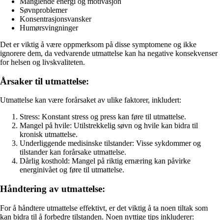
Manglende energi og motivasjon
Søvnproblemer
Konsentrasjonsvansker
Humørsvingninger
Det er viktig å være oppmerksom på disse symptomene og ikke
ignorere dem, da vedvarende utmattelse kan ha negative konsekvenser
for helsen og livskvaliteten.
Årsaker til utmattelse:
Utmattelse kan være forårsaket av ulike faktorer, inkludert:
Stress: Konstant stress og press kan føre til utmattelse.
Mangel på hvile: Utilstrekkelig søvn og hvile kan bidra til
kronisk utmattelse.
Underliggende medisinske tilstander: Visse sykdommer og
tilstander kan forårsake utmattelse.
Dårlig kosthold: Mangel på riktig ernæring kan påvirke
energinivået og føre til utmattelse.
Håndtering av utmattelse:
For å håndtere utmattelse effektivt, er det viktig å ta noen tiltak som
kan bidra til å forbedre tilstanden. Noen nyttige tips inkluderer: