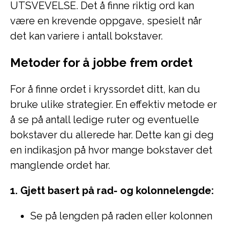
UTSVEVELSE. Det å finne riktig ord kan
være en krevende oppgave, spesielt når
det kan variere i antall bokstaver.
Metoder for å jobbe frem ordet
For å finne ordet i kryssordet ditt, kan du
bruke ulike strategier. En effektiv metode er
å se på antall ledige ruter og eventuelle
bokstaver du allerede har. Dette kan gi deg
en indikasjon på hvor mange bokstaver det
manglende ordet har.
1. Gjett basert på rad- og kolonnelengde:
Se på lengden på raden eller kolonnen