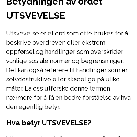
Betydningen av ordet
UTSVEVELSE
Utsvevelse er et ord som ofte brukes for å
beskrive overdreven eller ekstrem
oppførsel og handlinger som overskrider
vanlige sosiale normer og begrensninger.
Det kan også referere til handlinger som er
selvdestruktive eller skadelige på ulike
måter. La oss utforske denne termen
nærmere for å få en bedre forståelse av hva
den egentlig betyr.
Hva betyr UTSVEVELSE?