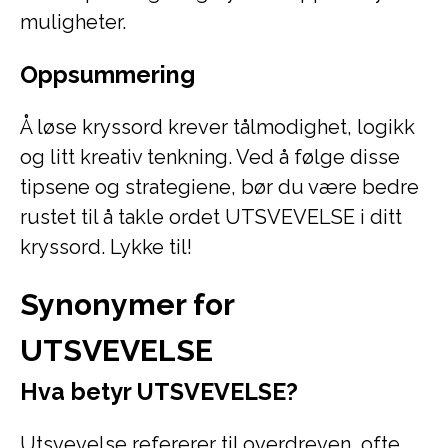
muligheter.
Oppsummering
Å løse kryssord krever tålmodighet, logikk
og litt kreativ tenkning. Ved å følge disse
tipsene og strategiene, bør du være bedre
rustet til å takle ordet UTSVEVELSE i ditt
kryssord. Lykke til!
Synonymer for
UTSVEVELSE
Hva betyr UTSVEVELSE?
Utsvevelse refererer til overdreven, ofte