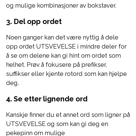
og mulige kombinasjoner av bokstaver.
3. Del opp ordet
Noen ganger kan det være nyttig å dele
opp ordet UTSVEVELSE i mindre deler for
å se om delene kan gi hint om ordet som
helhet. Prøv å fokusere på prefikser,
suffikser eller kjente rotord som kan hjelpe
deg.
4. Se etter lignende ord
Kanskje finner du et annet ord som ligner på
UTSVEVELSE og som kan gi deg en
pekepinn om mulige