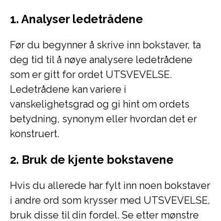
1. Analyser ledetrådene
Før du begynner å skrive inn bokstaver, ta
deg tid til å nøye analysere ledetrådene
som er gitt for ordet UTSVEVELSE.
Ledetrådene kan variere i
vanskelighetsgrad og gi hint om ordets
betydning, synonym eller hvordan det er
konstruert.
2. Bruk de kjente bokstavene
Hvis du allerede har fylt inn noen bokstaver
i andre ord som krysser med UTSVEVELSE,
bruk disse til din fordel. Se etter mønstre