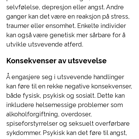
selvfølelse, depresjon eller angst. Andre
ganger kan det være en reaksjon på stress,
traumer eller ensomhet. Enkelte individer
kan også være genetisk mer sårbare for å
utvikle utsvevende atferd.
Konsekvenser av utsvevelse
Å engasjere seg i utsvevende handlinger
kan føre til en rekke negative konsekvenser,
både fysisk, psykisk og sosialt. Dette kan
inkludere helsemessige problemer som
alkoholforgiftning, overdoser,
spiseforstyrrelser og seksuelt overførbare
sykdommer. Psykisk kan det føre til angst,