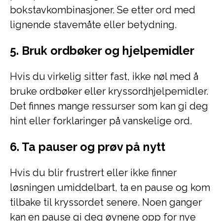
bokstavkombinasjoner. Se etter ord med
lignende stavemåte eller betydning.
5. Bruk ordbøker og hjelpemidler
Hvis du virkelig sitter fast, ikke nøl med å
bruke ordbøker eller kryssordhjelpemidler.
Det finnes mange ressurser som kan gi deg
hint eller forklaringer på vanskelige ord.
6. Ta pauser og prøv på nytt
Hvis du blir frustrert eller ikke finner
løsningen umiddelbart, ta en pause og kom
tilbake til kryssordet senere. Noen ganger
kan en pause gi deg øynene opp for nye