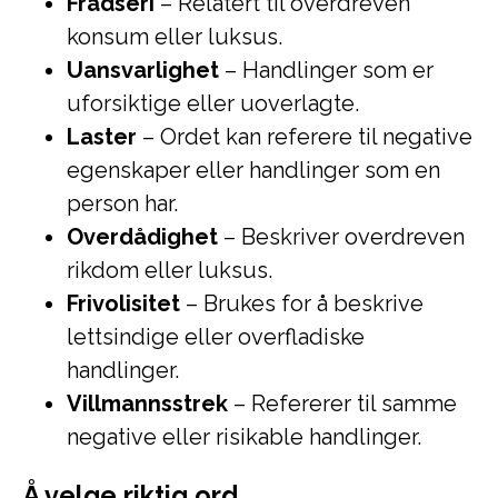
Frådseri
– Relatert til overdreven
konsum eller luksus.
Uansvarlighet
– Handlinger som er
uforsiktige eller uoverlagte.
Laster
– Ordet kan referere til negative
egenskaper eller handlinger som en
person har.
Overdådighet
– Beskriver overdreven
rikdom eller luksus.
Frivolisitet
– Brukes for å beskrive
lettsindige eller overfladiske
handlinger.
Villmannsstrek
– Refererer til samme
negative eller risikable handlinger.
Å velge riktig ord