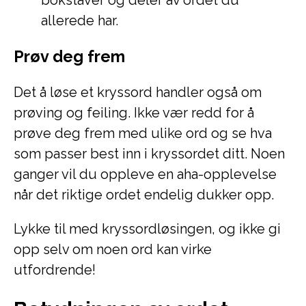
bokstaver og deler av ordet du
allerede har.
Prøv deg frem
Det å løse et kryssord handler også om
prøving og feiling. Ikke vær redd for å
prøve deg frem med ulike ord og se hva
som passer best inn i kryssordet ditt. Noen
ganger vil du oppleve en aha-opplevelse
når det riktige ordet endelig dukker opp.
Lykke til med kryssordløsingen, og ikke gi
opp selv om noen ord kan virke
utfordrende!