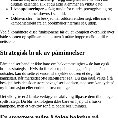
digitale kalender, slik at du aldri glemmer en viktig dato.
Liveoppdateringer
– følg runde for runde, poenggivning og
eventuelle knockdowns i sanntid.
Oddsvarsler
– få beskjed når oddsen endrer seg, eller når et
kampanjetilbud fra en bookmaker nærmer seg utløp.
Ved å kombinere disse funksjonene får du et komplett overblikk over
både sporten og spillmarkedet – uten å måtte hoppe mellom ulike
nettsteder.
Strategisk bruk av påminnelser
Påminnelser handler ikke bare om bekvemmelighet – de kan også
brukes strategisk. Hvis du for eksempel planlegger å spille på en
outsider, kan du sette et varsel til å sjekke oddsen et døgn før
kampstart, når markedet ofte stabiliserer seg. Du kan også velge å få
beskjed hvis det skjer store bevegelser i oddsen, noe som kan tyde på
ny informasjon eller endrede forventninger.
Det viktigste er å bruke verktøyene aktivt og tilpasse dem til din egen
spillstrategi. Da blir teknologien ikke bare en hjelp til å huske
kampene, men et verktøy for å ta bedre beslutninger.
En smartere måte å følge boksing på