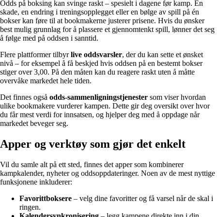
Odds på boksing kan svinge raskt – spesielt i dagene før kamp. En
skade, en endring i treningsopplegget eller en bølge av spill på én
bokser kan føre til at bookmakerne justerer prisene. Hvis du ønsker
best mulig grunnlag for å plassere et gjennomtenkt spill, lønner det seg
å følge med på oddsen i sanntid.
Flere plattformer tilbyr
live oddsvarsler
, der du kan sette et ønsket
nivå – for eksempel å få beskjed hvis oddsen på en bestemt bokser
stiger over 3,00. På den måten kan du reagere raskt uten å måtte
overvåke markedet hele tiden.
Det finnes også
odds-sammenligningstjenester
som viser hvordan
ulike bookmakere vurderer kampen. Dette gir deg oversikt over hvor
du får mest verdi for innsatsen, og hjelper deg med å oppdage når
markedet beveger seg.
Apper og verktøy som gjør det enkelt
Vil du samle alt på ett sted, finnes det apper som kombinerer
kampkalender, nyheter og oddsoppdateringer. Noen av de mest nyttige
funksjonene inkluderer:
Favorittboksere
– velg dine favoritter og få varsel når de skal i
ringen.
Kalendersynkronisering
– legg kampene direkte inn i din