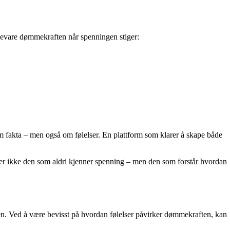
å bevare dømmekraften når spenningen stiger:
 om fakta – men også om følelser. En plattform som klarer å skape både
r er ikke den som aldri kjenner spenning – men den som forstår hvordan
en. Ved å være bevisst på hvordan følelser påvirker dømmekraften, kan