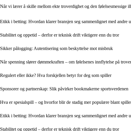
Når vi lærer å skille mellom ekte troverdighet og den følelsesmessige il
Etikk i betting: Hvordan klarer bransjen seg sammenlignet med andre
Stabilitet og oppetid – derfor er teknisk drift viktigere enn du tror
Sikker pålogging: Autentisering som beskyttelse mot misbruk
Når spenning slører dømmekraften – om følelsenes innflytelse på trover
Regulert eller ikke? Hva forskjellen betyr for deg som spiller
Sponsorer og partnerskap: Slik påvirker bookmakerne sportsverdenen
Hva er spesialspill – og hvorfor blir de stadig mer populære blant spille
Etikk i betting: Hvordan klarer bransjen seg sammenlignet med andre
Stabilitet og oppetid – derfor er teknisk drift viktigere enn du tror