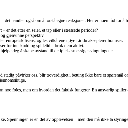
er – det handler også om å forstå egne reaksjoner. Her er noen råd for 
– er det etter en seier, et tap eller i stressede perioder?
” og gjenvinne perspektiv.
er europeisk lisens, og les vilkårene nøye før du aksepterer bonuser.
ser for innskudd og spilletid – bruk dem aktivt.
 hjelpe deg å skape avstand til de følelsesmessige svingningene.
d stadig påvirker oss, blir troverdighet i betting ikke bare et spørsmål
gjennomsiktige.
dan noe føles, men om hvordan det faktisk fungerer. En ansvarlig spille
nke. Spenningen er en del av opplevelsen – men den må ikke ta styring