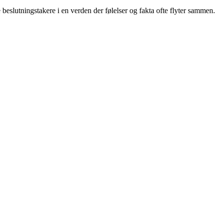
 beslutningstakere i en verden der følelser og fakta ofte flyter sammen.