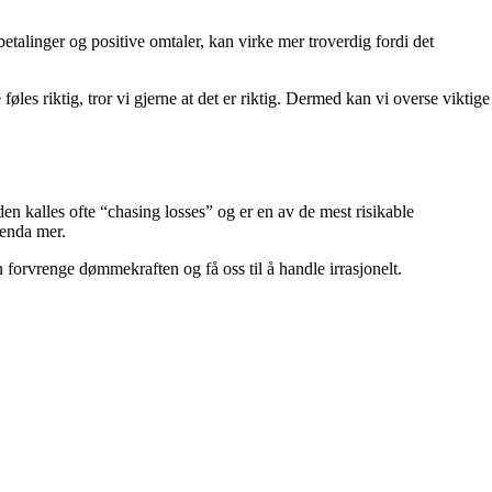
etalinger og positive omtaler, kan virke mer troverdig fordi det
øles riktig, tror vi gjerne at det er riktig. Dermed kan vi overse viktige
rden kalles ofte “chasing losses” og er en av de mest risikable
 enda mer.
 forvrenge dømmekraften og få oss til å handle irrasjonelt.