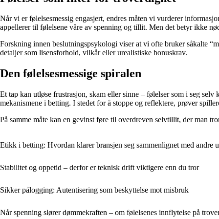
Når vi er følelsesmessig engasjert, endres måten vi vurderer informasjon
appellerer til følelsene våre av spenning og tillit. Men det betyr ikke nø
Forskning innen beslutningspsykologi viser at vi ofte bruker såkalte “men
detaljer som lisensforhold, vilkår eller urealistiske bonuskrav.
Den følelsesmessige spiralen
Et tap kan utløse frustrasjon, skam eller sinne – følelser som i seg selv 
mekanismene i betting. I stedet for å stoppe og reflektere, prøver spil
På samme måte kan en gevinst føre til overdreven selvtillit, der man tr
Etikk i betting: Hvordan klarer bransjen seg sammenlignet med andre
Stabilitet og oppetid – derfor er teknisk drift viktigere enn du tror
Sikker pålogging: Autentisering som beskyttelse mot misbruk
Når spenning slører dømmekraften – om følelsenes innflytelse på trover