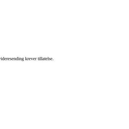
ideresending krever tillatelse.